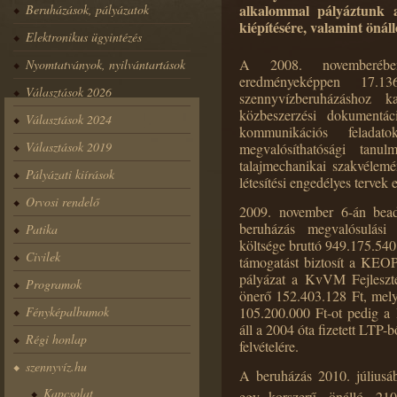
alkalommal pályáztunk a
Beruházások, pályázatok
kiépítésére, valamint önál
Elektronikus ügyintézés
A 2008. novemberében
Nyomtatványok, nyilvántartások
eredményeképpen 17.1
Választások 2026
szennyvízberuházáshoz k
közbeszerzési dokumentác
Választások 2024
kommunikációs feladato
Választások 2019
megvalósíthatósági tan
talajmechanikai szakvélemé
Pályázati kiírások
létesítési engedélyes tervek e
Orvosi rendelő
2009. november 6-án beadá
beruházás megvalósulási
Patika
költsége bruttó 949.175.540
Civilek
támogatást biztosít a KEO
pályázat a KvVM Fejleszt
Programok
önerő 152.403.128 Ft, mel
Fényképalbumok
105.200.000 Ft-ot pedig a 
áll a 2004 óta fizetett LTP-
Régi honlap
felvételére.
szennyvíz.hu
A beruházás 2010. júliusá
Kapcsolat