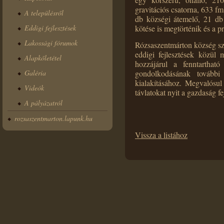
egy korszerű, önálló, 21
gravitációs csatorna, 633 f
A településről
db községi átemelő, 21 db 
Eddigi fejlesztések
kötése is megtörténik és a 
Lakossági fórumok
Rózsaszentmárton község szá
eddigi fejlesztések közül
Alapkőletétel
hozzájárul a fenntartható
Galéria
gondolkodásának további 
kialakításához. Megvalósul 
Videók
távlatokat nyit a gazdaság fe
A pályázatról
rozsaszentmarton.lapunk.hu
Vissza a listához