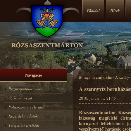
Főoldal
Hírek
Navigáció
itt vagy:
szennyvíz.hu
›
A szennyv
A szennyvíz beruházás
Rózsaszentmártonról
Önkormányzat
2010. január 1., 21:45
Polgármesteri Hivatal
Rózsaszentmárton Közsé
Közérdekű adatok
lakosság megfelelő életm
környezet feltételeinek j
Települési Értéktár
veszélyeztető hatások csö