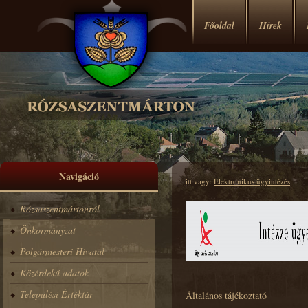
Főoldal
Hírek
Navigáció
itt vagy:
Elektronikus ügyintézés
Rózsaszentmártonról
Önkormányzat
Polgármesteri Hivatal
Közérdekű adatok
Települési Értéktár
Általános tájékoztató