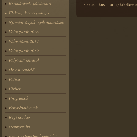
Beruházások, pályázatok
Elektronikusan űrlap kitöltés
Elektronikus ügyintézés
Nyomtatványok, nyilvántartások
Választások 2026
Választások 2024
Választások 2019
Pályázati kiírások
Orvosi rendelő
Patika
Civilek
Programok
Fényképalbumok
Régi honlap
szennyvíz.hu
rozsaszentmarton.lapunk.hu