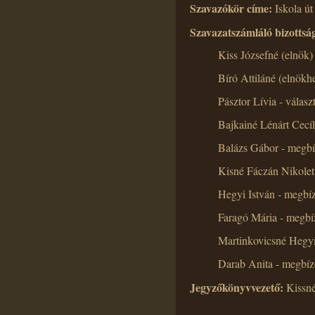
Szavazókör címe:
Iskola ú
Szavazatszámláló bizottság
Kiss Józsefné (elnök) 
Bíró Attiláné (elnökhel
Pásztor Lívia - választ
Bajkainé Lénárt Cecíli
Balázs Gábor - megbíz
Kisné Fáczán Nikolet
Hegyi István - megbíz
Faragó Mária - megbíz
Martinkovicsné Hegyi 
Darab Anita 
Jegyzőkönyvvezető:
Kissné