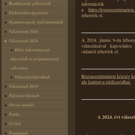
Beruházások, pályázatok
információk
a
https://rozsaszentmarto
Elektronikus ügyintézés
érhetőek el.
Nyomtatványok, nyilvántartások
Választások 2026
A 2024. június 9-én lebony
Választások 2024
választásával kapcsolat
Helyi önkormányzati
oldalról érhetőek el.
képviselők és polgármesterek
választása
Rózsaszentmárton község köz
Választópolgároknak
ide kattintva tájékozódhat.
Választások 2019
Pályázati kiírások
Orvosi rendelő
Patika
A 2024. évi válas
Civilek
Programok