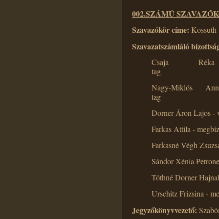
002.SZÁMÚ SZAVAZÓK
Szavazókör címe:
Kossuth 
Szavazatszámláló bizottság
Csaja Réka
t
Nagy-Miklós Anna
t
Dorner Áron Lajos - v
Farkas Attila - megbíz
Farkasné Végh Zsuzsa
Sándor Xénia Petronel
Tóthné Dorner Hajnal
Urschitz Frizsina - me
Jegyzőkönyvvezető:
Szabó