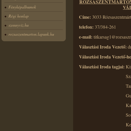
RÓZSASZENTMÁRTON 
VÁ
Fényképalbumok
Régi honlap
Címe:
3033 Rózsaszentmárt
szennyvíz.hu
telefon:
37/384-261
rozsaszentmarton.lapunk.hu
e-mail:
titkarsag1@rozsaszm
Választási Iroda Vezető:
d
Választási Iroda Vezető-he
Választási Iroda tagjai:
Ki
Sz
Ta
Gu
Ka
So
Ke