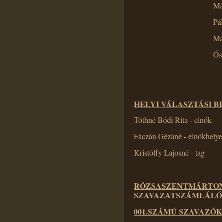
Má
Pá
Ma
Ős
HELYI VÁLASZTÁSI B
Tóthné Bódi Rita - elnök
Fáczán Gézáné - elnökhelye
Kristóffy Lajosné - tag
RÓZSASZENTMÁRTON
SZAVAZATSZÁMLÁLÓ
001.SZÁMÚ SZAVAZÓK