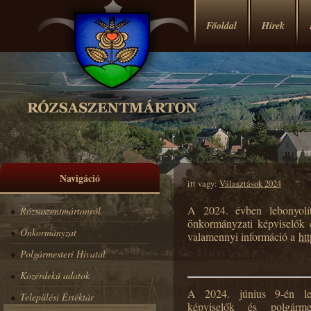
Főoldal
Hírek
Navigáció
itt vagy:
Választások 2024
A 2024. évben lebonyolít
Rózsaszentmártonról
önkormányzati képviselők é
Önkormányzat
valamennyi információ a
htt
Polgármesteri Hivatal
Közérdekű adatok
A 2024. június 9-én leb
Települési Értéktár
képviselők és polgármes