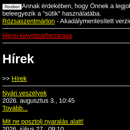
Annak érdekében, hogy Önnek a legjob
beleegyezik a "sütik" használatába.
Rózsaszentmárton
- Akadálymentesített verzi
Menü kinyitása/bezárása
Hírek
>>
Hírek
Nyári veszélyek
2026. augusztus 3., 10:45
Tovább...
Mit ne posztolj nyaralás alatt!
2026. július 27., 09:10