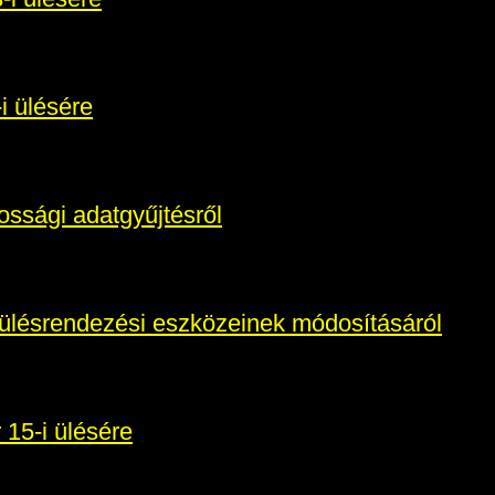
i ülésére
kossági adatgyűjtésről
ülésrendezési eszközeinek módosításáról
15-i ülésére