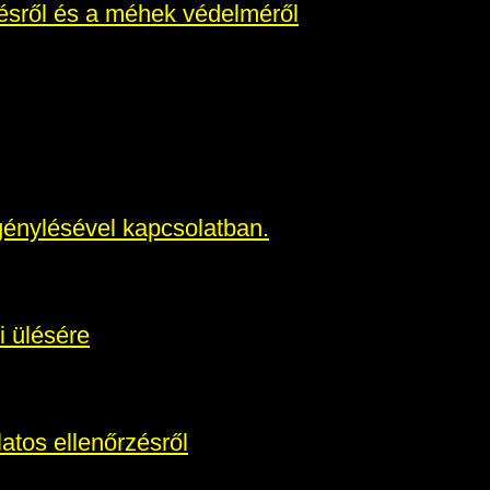
ésről és a méhek védelméről
génylésével kapcsolatban.
i ülésére
atos ellenőrzésről