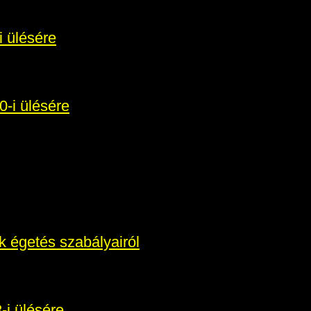
i ülésére
0-i ülésére
ék égetés szabályairól
-i ülésére