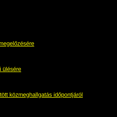
k megelőzésére
i ülésére
tött közmeghallgatás időpontjáról