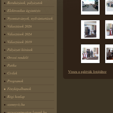
Beruházások, pályázatok
Elektronikus ügyintézés
Nyomtatványok, nyilvántartások
Választások 2026
Választások 2024
Választások 2019
Pályázati kiírások
Orvosi rendelő
Patika
Vissza a galériák listájához
Civilek
Programok
Fényképalbumok
Régi honlap
szennyvíz.hu
rozsaszentmarton.lapunk.hu