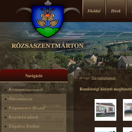
Főoldal
Hírek
Navigáció
itt vagy:
Fényképalbumok
Rendőrségi körzeti megbízotti
Rózsaszentmártonról
Önkormányzat
Polgármesteri Hivatal
Közérdekű adatok
Települési Értéktár