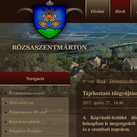
Főoldal
Hírek
Navigáció
itt vagy:
Hírek
›
Tájékoztató tűzgy
Tájékoztató tűzgyújtás
Rózsaszentmártonról
Önkormányzat
2017. április 27., 14:40
Polgármesteri Hivatal
A Képviselő-testület d
Közérdekű adatok
hónapban is megengedett a
és a szombati napokon.
Települési Értéktár