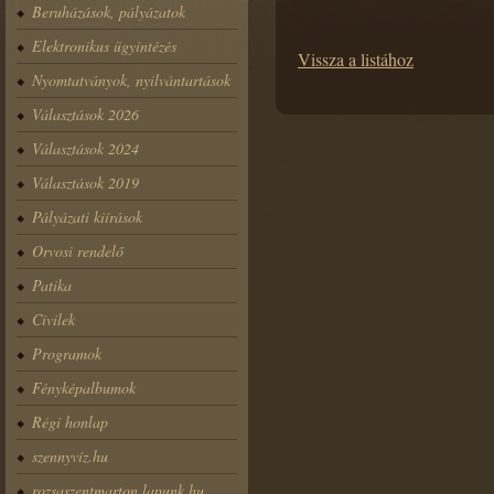
Beruházások, pályázatok
Elektronikus ügyintézés
Vissza a listához
Nyomtatványok, nyilvántartások
Választások 2026
Választások 2024
Választások 2019
Pályázati kiírások
Orvosi rendelő
Patika
Civilek
Programok
Fényképalbumok
Régi honlap
szennyvíz.hu
rozsaszentmarton.lapunk.hu