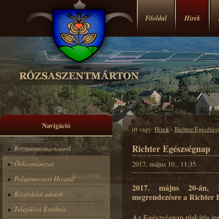
Főoldal
Hírek
Navigáció
itt vagy:
Hírek
›
Richter Egészség
Richter Egészségnap
Rózsaszentmártonról
Önkormányzat
2017. május 10., 11:35
Polgármesteri Hivatal
2017. május 20-án, 
Közérdekű adatok
megrendezésre a Richter 
Települési Értéktár
Az Egészségnap plakátja inn