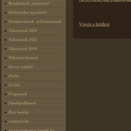
Beruházások, pályázatok
Elektronikus ügyintézés
Nyomtatványok, nyilvántartások
Vissza a listához
Választások 2026
Választások 2024
Választások 2019
Pályázati kiírások
Orvosi rendelő
Patika
Civilek
Programok
Fényképalbumok
Régi honlap
szennyvíz.hu
rozsaszentmarton.lapunk.hu