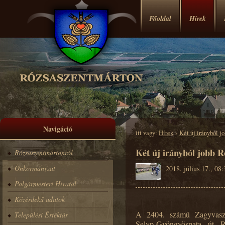
Főoldal
Hírek
Navigáció
itt vagy:
Hírek
›
Két új irányból 
Két új irányból jobb 
Rózsaszentmártonról
Önkormányzat
2018. július 17., 08:
Polgármesteri Hivatal
Közérdekű adatok
A 2404. számú Zagyvaszá
Települési Értéktár
Selyp-Gyöngyöspata út Ró