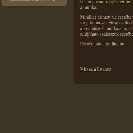
is hamarosan meg lehet ünne
a munka.
Mindkét érintett út esetében
forgalomnövekedésre – hívt
a kivitelezők munkáját az e
felújítható szakaszok esetéb
Forrás: hatvanonline.hu
Vissza a listához