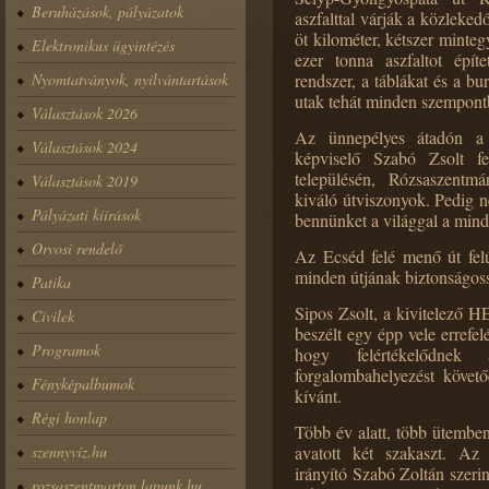
Beruházások, pályázatok
aszfalttal várják a közleke
öt kilométer, kétszer minteg
Elektronikus ügyintézés
ezer tonna aszfaltot épít
Nyomtatványok, nyilvántartások
rendszer, a táblákat és a bu
utak tehát minden szempont
Választások 2026
Az ünnepélyes átadón a 
Választások 2024
képviselő Szabó Zsolt f
településén, Rózsaszentm
Választások 2019
kiváló útviszonyok. Pedig 
Pályázati kiírások
bennünket a világgal a mind
Orvosi rendelő
Az Ecséd felé menő út felúj
minden útjának biztonságoss
Patika
Sipos Zsolt, a kivitelező 
Civilek
beszélt egy épp vele errefe
Programok
hogy felértékelődnek 
forgalombahelyezést követ
Fényképalbumok
kívánt.
Régi honlap
Több év alatt, több ütemben
szennyvíz.hu
avatott két szakaszt. Az 
irányító Szabó Zoltán szeri
rozsaszentmarton.lapunk.hu