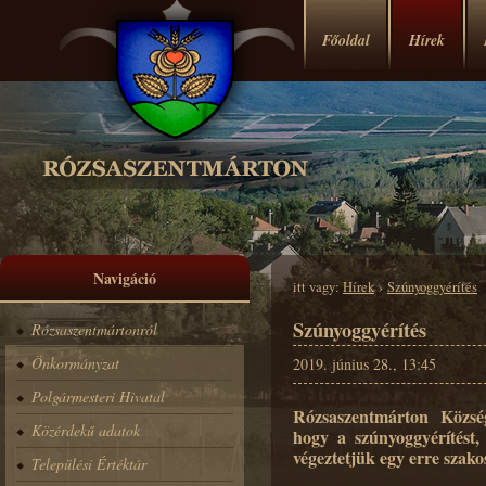
Főoldal
Hírek
Navigáció
itt vagy:
Hírek
›
Szúnyoggyérítés
Szúnyoggyérítés
Rózsaszentmártonról
Önkormányzat
2019. június 28., 13:45
Polgármesteri Hivatal
Rózsaszentmárton Község
Közérdekű adatok
hogy a szúnyoggyérítést, 
végeztetjük egy erre szako
Települési Értéktár