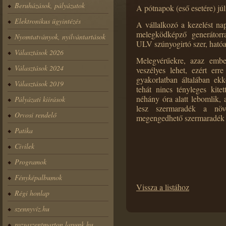
Beruházások, pályázatok
A pótnapok (eső esetére) júl
Elektronikus ügyintézés
A vállalkozó a kezelést nap
melegködképző generátorra
Nyomtatványok, nyilvántartások
ULV szúnyogirtó szer, hatóa
Választások 2026
Melegvérűekre, azaz ember
Választások 2024
veszélyes lehet, ezért er
gyakorlatban általában ek
Választások 2019
tehát nincs tényleges kit
néhány óra alatt lebomlik,
Pályázati kiírások
lesz szermaradék a növ
Orvosi rendelő
megengedhető szermaradék m
Patika
Civilek
Programok
Fényképalbumok
Vissza a listához
Régi honlap
szennyvíz.hu
rozsaszentmarton.lapunk.hu