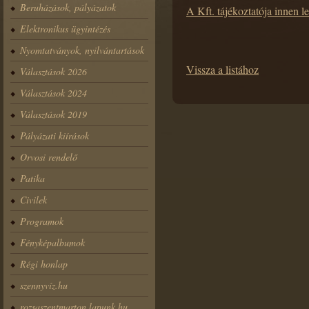
Beruházások, pályázatok
A Kft. tájékoztatója innen le
Elektronikus ügyintézés
Nyomtatványok, nyilvántartások
Vissza a listához
Választások 2026
Választások 2024
Választások 2019
Pályázati kiírások
Orvosi rendelő
Patika
Civilek
Programok
Fényképalbumok
Régi honlap
szennyvíz.hu
rozsaszentmarton.lapunk.hu