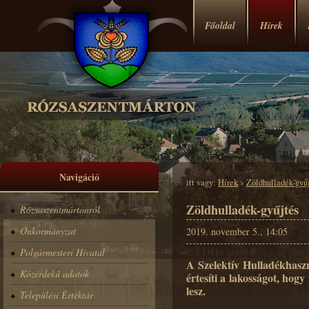
Főoldal
Hírek
Navigáció
itt vagy:
Hírek
›
Zöldhulladék-gyű
Zöldhulladék-gyűjtés
Rózsaszentmártonról
Önkormányzat
2019. november 5., 14:05
Polgármesteri Hivatal
A Szelektív Hulladékhaszn
Közérdekű adatok
értesíti a lakosságot, hog
lesz.
Települési Értéktár