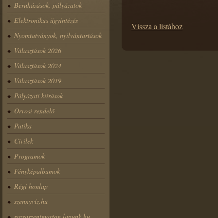
Beruházások, pályázatok
Elektronikus ügyintézés
Vissza a listához
Nyomtatványok, nyilvántartások
Választások 2026
Választások 2024
Választások 2019
Pályázati kiírások
Orvosi rendelő
Patika
Civilek
Programok
Fényképalbumok
Régi honlap
szennyvíz.hu
rozsaszentmarton.lapunk.hu