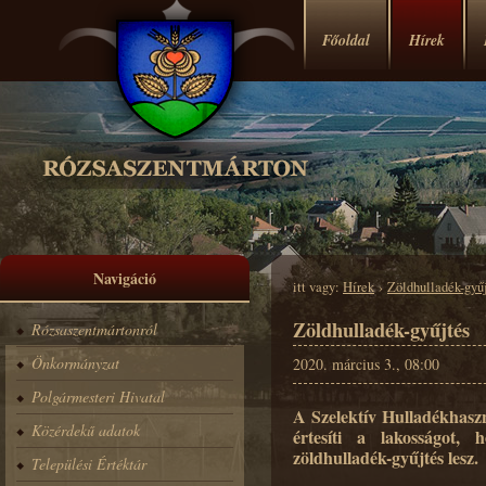
Főoldal
Hírek
Navigáció
itt vagy:
Hírek
›
Zöldhulladék-gyű
Zöldhulladék-gyűjtés
Rózsaszentmártonról
Önkormányzat
2020. március 3., 08:00
Polgármesteri Hivatal
A Szelektív Hulladékhaszn
Közérdekű adatok
értesíti a lakosságot,
zöldhulladék-gyűjtés lesz.
Települési Értéktár