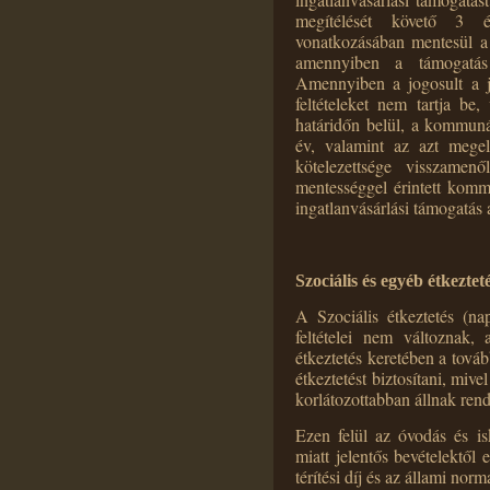
ingatlanvásárlási támogatás
megítélését követő 3 é
vonatkozásában mentesül a 
amennyiben a támogatás
Amennyiben a jogosult a je
feltételeket nem tartja be,
határidőn belül, a kommuná
év, valamint az azt megel
kötelezettsége visszamen
mentességgel érintett komm
ingatlanvásárlási támogatás 
Szociális és egyéb étkeztet
A Szociális étkeztetés (na
feltételei nem változnak, 
étkeztetés keretében a tov
étkeztetést biztosítani, mive
korlátozottabban állnak rend
Ezen felül az óvodás és i
miatt jelentős bevételektől
térítési díj és az állami norm