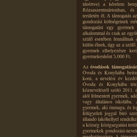
ideértve) a kérelem benyú
Rózsaszentmártonban, és 
területén él. A támogatás
gondozási költségeinek mé
támogatást egy gyermek
alkalommal és csak az egyi
szülő esetében fennállnak a
külön élnek, úgy az a szülő 
gyermek elhelyezésre ker
gyermekenként 5.000 Ft.
óvodások támogatásá
Az
Óvoda és Konyhába beírato
korú, a nevelési év kezdő
Óvoda és Konyhába tény
köznevelésről szóló 2011. 
alól felmentett gyermek, ad
vagy általános iskolába.
gyermek, aki önmaga, és leg
felügyeleti joggal bíró sz
állandó lakóhellyel rendelk
a község közigazgatási terü
gyermekek gondozási-nevelé
meghatározásra. A támogatá