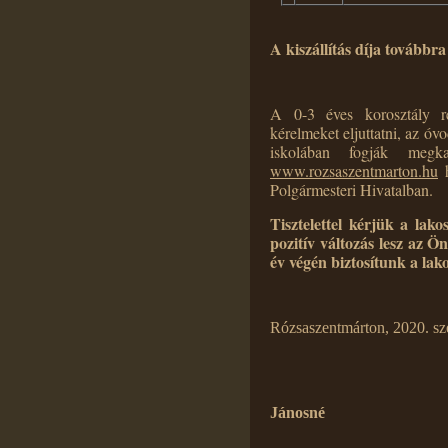
A kiszállítás díja továbbra 
A 0-3 éves korosztály r
kérelmeket eljuttatni, az óv
iskolában fogják megka
www.rozsaszentmarton.hu
h
Polgármesteri Hivatalban.
Tisztelettel kérjük a lak
pozitív változás lesz az 
év végén biztosítunk a lako
Rózsaszentmárton, 2020. sz
S
Jánosné