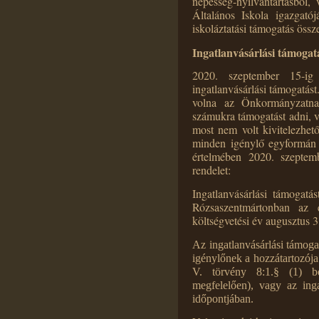
népesség-nyilvántartásból
Általános Iskola igazgatój
iskoláztatási támogatás öss
Ingatlanvásárlási támogat
2020. szeptember 15-i
ingatlanvásárlási támogatás
volna az Önkormányzatna
számukra támogatást adni, v
most nem volt kivitelezhető
minden igénylő egyformán 
értelmében 2020. szeptem
rendelet:
Ingatlanvásárlási támogatá
Rózsaszentmártonban az 
költségvetési év augusztus 31
Az ingatlanvásárlási támoga
igénylőnek a hozzátartozója
V. törvény 8:1.§ (1) be
megfelelően), vagy az ing
időpontjában.