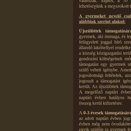
válasszák. Sajnos, a 70 
lehetőségünk a megszokott t
A gyermeket nevelő csa
alábbiak szerint alakul:
Újszülöttek támogatásár
gyermek, aki önmaga, és leg
felügyeleti joggal bíró sz
állandó lakóhellyel rendelk
a község közigazgatási terü
gondozási költségeinek mé
támogatást egy gyermek u
szülő veheti igénybe. Amen
jogosítottsági feltételek, 
jogosult a támogatást igé
került. Az újszülöttek tám
A megelőző naptári évben
naptári évben hatályos he
összeg kerül kifizetésre.
A
0-3 évesek támogatásár
az adott naptári évben jogo
évben még nem óvodakötel
egyik szülője (a gyermek fel