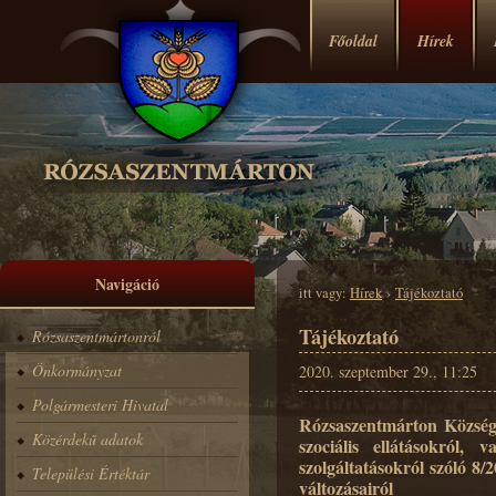
Főoldal
Hírek
Navigáció
itt vagy:
Hírek
›
Tájékoztató
Tájékoztató
Rózsaszentmártonról
Önkormányzat
2020. szeptember 29., 11:25
Polgármesteri Hivatal
Rózsaszentmárton Község
Közérdekű adatok
szociális ellátásokról,
szolgáltatásokról szóló 8
Települési Értéktár
változásairól