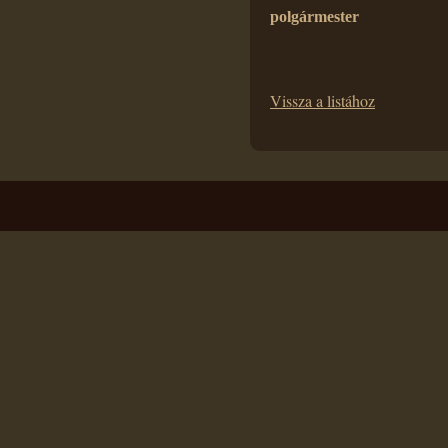
polgármester
Vissza a listához