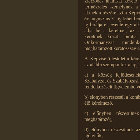
szerződés aláírását követő
természetes személynek a 
akinek a részére azt a Képv
év augusztus 31-ig lehet be
ig bírálja el, évente egy a
adja be a kérelmét, azt a
kérelmek között bírálja
Önkormányzat mindenko
meghatározott keretösszeg e
A Képviselő-testület a kére
az alábbi szempontok alapjá
a) a község fejlődéséne
Szabályzat és Szabályozási
rendelkezéseit figyelembe v
b) előnyben részesül a korá
élő kérelmező,
c) előnyben részesülne
meghatározó),
d) előnyben részesülnek az
igénylők,