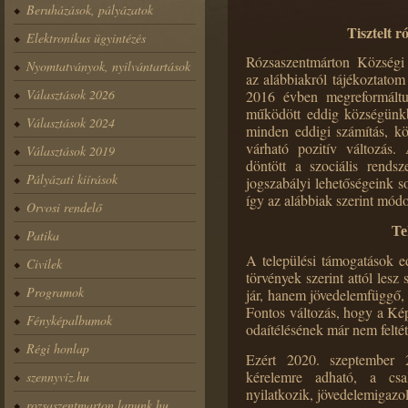
Beruházások, pályázatok
Tisztelt 
Elektronikus ügyintézés
Rózsaszentmárton Községi
Nyomtatványok, nyilvántartások
az alábbiakról tájékoztatom
Választások 2026
2016 évben megreformáltuk
működött eddig községünkbe
Választások 2024
minden eddigi számítás, kö
várható pozitív változás.
Választások 2019
döntött a szociális rends
Pályázati kiírások
jogszabályi lehetőségeink s
így az alábbiak szerint mód
Orvosi rendelő
Te
Patika
A települési támogatások ed
Civilek
törvények szerint attól lesz
Programok
jár, hanem jövedelemfüggő, 
Fontos változás, hogy a Kép
Fényképalbumok
odaítélésének már nem feltét
Régi honlap
Ezért 2020. szeptember 2
kérelemre adható, a csa
szennyvíz.hu
nyilatkozik, jövedelemigazol
rozsaszentmarton.lapunk.hu