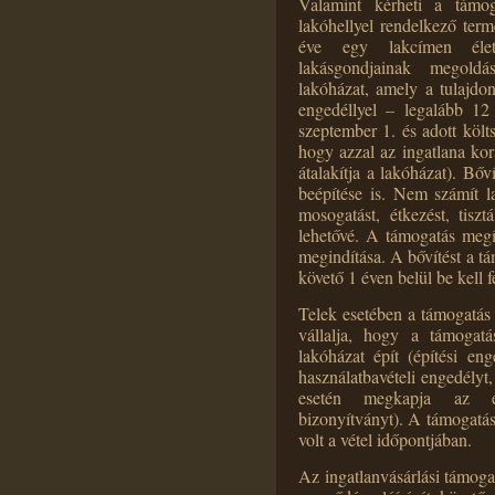
Valamint kérheti a támo
lakóhellyel rendelkező ter
éve egy lakcímen életv
lakásgondjainak megoldá
lakóházat, amely a tulajdon
engedéllyel – legalább 12
szeptember 1. és adott költ
hogy azzal az ingatlana kor
átalakítja a lakóházat). Bőv
beépítése is. Nem számít l
mosogatást, étkezést, tiszt
lehetővé. A támogatás megíté
megindítása. A bővítést a tám
követő 1 éven belül be kell f
Telek esetében a támogatás 
vállalja, hogy a támogatá
lakóházat épít (építési en
használatbavételi engedélyt
esetén megkapja az épí
bizonyítványt). A támogatás
volt a vétel időpontjában.
Az ingatlanvásárlási támoga