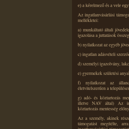
e) a kérelmező és a vele együ
Az ingatlanvásárlási támog
mellékletei:
a
) munkáltató általi jövedel
igazolása a juttatások összeg
b) nyilatkozat az egyéb jöve
c) ingatlan adásvételi szerző
d) személyi igazolvány, lak
e) gyermekek születési anya
f) nyilatkozat az állan
életvitelszerűen a települése
g) adó- és köztartozás men
illetve NAV által) Az in
köztartozás mentesség előnyt
Az a személy, akinek részér
támogatást megítélte, ar