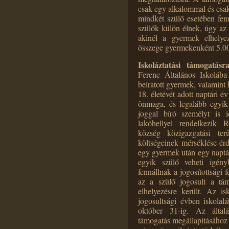
csak egy alkalommal és csa
mindkét szülő esetében fenn
szülők külön élnek, úgy az 
akinél a gyermek elhelye
összege gyermekenként 5.00
Iskoláztatási támogatásr
Ferenc Általános Iskolába
beíratott gyermek, valamint 
18. életévét adott naptári 
önmaga, és legalább egyik s
joggal bíró személyt is i
lakóhellyel rendelkezik R
község közigazgatási te
költségeinek mérséklése ér
egy gyermek után egy naptár
egyik szülő veheti igén
fennállnak a jogosítottsági 
az a szülő jogosult a tá
elhelyezésre került. Az is
jogosultsági évben iskolalá
október 31-ig. Az általá
támogatás megállapításához a