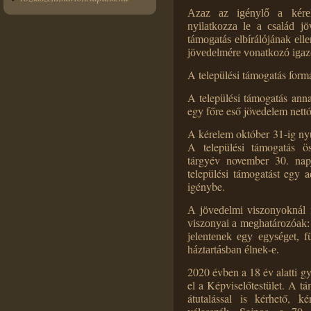
Azaz az igénylő a kérel
nyilatkozza le a család j
támogatás elbírálójának ell
jövedelmére vonatkozó igaz
A települési támogatás form
A települési támogatás anna
egy főre eső jövedelem nettó
A kérelem október 31-ig nyúj
A települési támogatás ös
tárgyév november 30. napj
települési támogatást egy 
igénybe.
A jövedelmi viszonyoknál 
viszonyai a meghatározóak: 
jelentenek egy egységet, f
háztartásban élnek-e.
2020 évben a 18 év alatti g
el a Képviselőtestület. A 
átutalással is kérhető, k