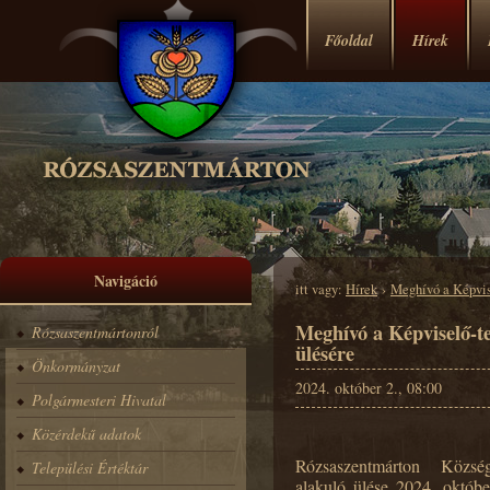
Főoldal
Hírek
Navigáció
itt vagy:
Hírek
›
Meghívó a Képvise
Meghívó a Képviselő-te
Rózsaszentmártonról
ülésére
Önkormányzat
2024. október 2., 08:00
Polgármesteri Hivatal
Közérdekű adatok
Rózsaszentmárton Község
Települési Értéktár
alakuló ülése 2024. októb