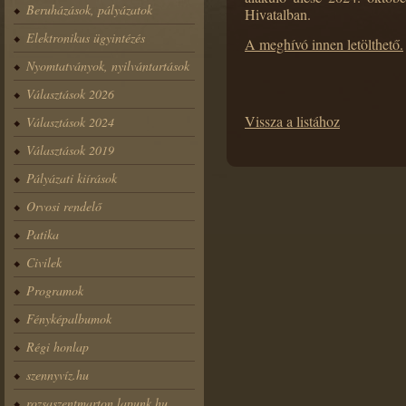
Beruházások, pályázatok
Hivatalban.
Elektronikus ügyintézés
A meghívó innen letölthető.
Nyomtatványok, nyilvántartások
Választások 2026
Vissza a listához
Választások 2024
Választások 2019
Pályázati kiírások
Orvosi rendelő
Patika
Civilek
Programok
Fényképalbumok
Régi honlap
szennyvíz.hu
rozsaszentmarton.lapunk.hu