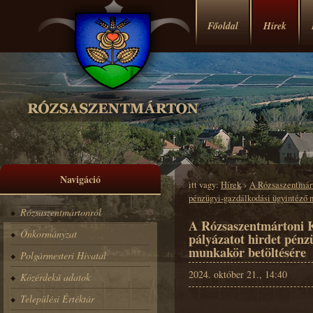
Főoldal
Hírek
Navigáció
itt vagy:
Hírek
›
A Rózsaszentmárt
pénzügyi-gazdálkodási ügyintéző 
Rózsaszentmártonról
A Rózsaszentmártoni 
Önkormányzat
pályázatot hirdet pénz
munkakör betöltésére
Polgármesteri Hivatal
2024. október 21., 14:40
Közérdekű adatok
Települési Értéktár