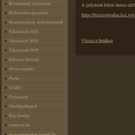
Beruházások, pályázatok
A pályázati kiírás innen elér
Elektronikus ügyintézés
https://kozszolgallas.ksz.g
Nyomtatványok, nyilvántartások
Választások 2026
Vissza a listához
Választások 2024
Választások 2019
Pályázati kiírások
Orvosi rendelő
Patika
Civilek
Programok
Fényképalbumok
Régi honlap
szennyvíz.hu
rozsaszentmarton.lapunk.hu