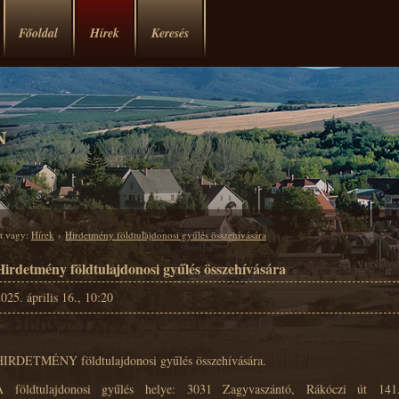
Főoldal
Hírek
Keresés
tt vagy:
Hírek
›
Hirdetmény földtulajdonosi gyűlés összehívására
Hirdetmény földtulajdonosi gyűlés összehívására
025. április 16., 10:20
HIRDETMÉNY földtulajdonosi gyűlés összehívására.
A földtulajdonosi gyűlés helye: 3031 Zagyvaszántó, Rákóczi út 141.