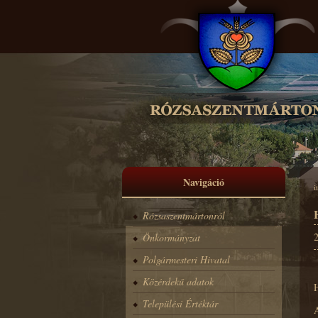
Navigáció
i
Rózsaszentmártonról
2
Önkormányzat
Polgármesteri Hivatal
Közérdekű adatok
Települési Értéktár