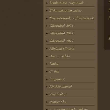
A
Beruházások, pályázatok
A
Elektronikus ügyintézés
A
Nyomtatványok, nyilvántartások
Választások 2026
Választások 2024
V
Választások 2019
Pályázati kiírások
Orvosi rendelő
Patika
Civilek
Programok
Fényképalbumok
Régi honlap
szennyvíz.hu
rozsaszentmarton.lapunk.hu