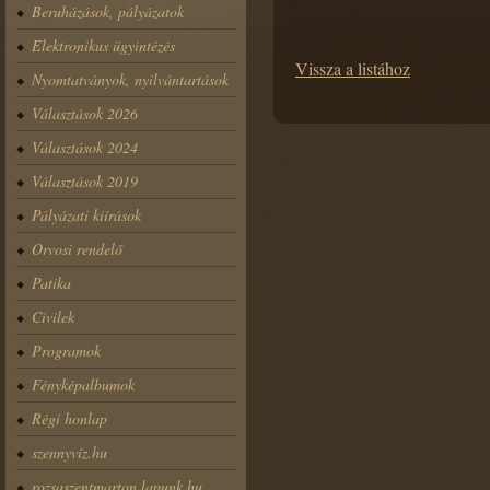
Beruházások, pályázatok
Elektronikus ügyintézés
Vissza a listához
Nyomtatványok, nyilvántartások
Választások 2026
Választások 2024
Választások 2019
Pályázati kiírások
Orvosi rendelő
Patika
Civilek
Programok
Fényképalbumok
Régi honlap
szennyvíz.hu
rozsaszentmarton.lapunk.hu