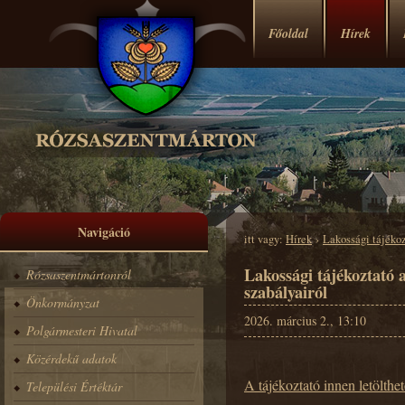
Főoldal
Hírek
Navigáció
itt vagy:
Hírek
›
Lakossági tájékoz
Lakossági tájékoztató a
Rózsaszentmártonról
szabályairól
Önkormányzat
2026. március 2., 13:10
Polgármesteri Hivatal
Közérdekű adatok
A tájékoztató innen letölthet
Települési Értéktár