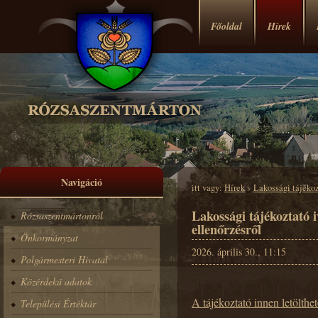
Főoldal
Hírek
Navigáció
itt vagy:
Hírek
›
Lakossági tájékoz
Lakossági tájékoztató i
Rózsaszentmártonról
ellenőrzésről
Önkormányzat
2026. április 30., 11:15
Polgármesteri Hivatal
Közérdekű adatok
A tájékoztató innen letölthet
Települési Értéktár