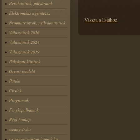
Beruházások, pályázatok
Elektronikus ügyintézés
Vissza a listához
Nyomtatványok, nyilvántartások
Választások 2026
Választások 2024
Választások 2019
Pályázati kiírások
Orvosi rendelő
Patika
Civilek
Programok
Fényképalbumok
Régi honlap
szennyvíz.hu
rozsaszentmarton.lapunk.hu