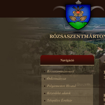
Navigáció
i
Rózsaszentmártonról
T
2
Önkormányzat
Polgármesteri Hivatal
Közérdekű adatok
Települési Értéktár