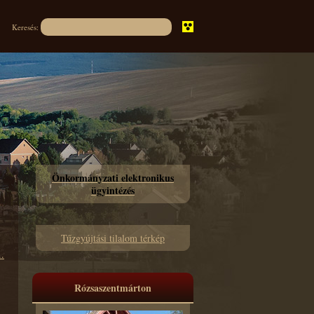
Keresés:
Önkormányzati elektronikus
ügyintézés
Tűzgyújtási tilalom térkép
.
Rózsaszentmárton