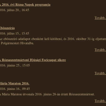
A 2016. évi Rózsa Napok programja
016. július 20., 16:45
Tovább..
Ebösszeírás
016. július 15., 15:45
z ebösszeíró adatlapot ebenként kell kitölteni, és 2016. október 31-ig eljuttat
 Polgármesteri Hivatalba.
Tovább..
A Rózsaszentmártoni Ifjúsági Focicsapat sikere
016. június 25., 15:05
Tovább..
Mária Maraton 2016.
016. június 16., 09:45
 Mária Maraton útvonala 2016. június 28-án érinti Rózsaszentmártont.
Tovább..