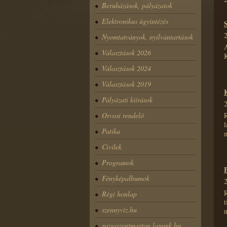
Beruházások, pályázatok
Elektronikus ügyintézés
Nyomtatványok, nyilvántartások
Választások 2026
K
Választások 2024
Választások 2019
Pályázati kiírások
Orvosi rendelő
Patika
Civilek
Programok
Fényképalbumok
Régi honlap
szennyvíz.hu
n
rozsaszentmarton.lapunk.hu