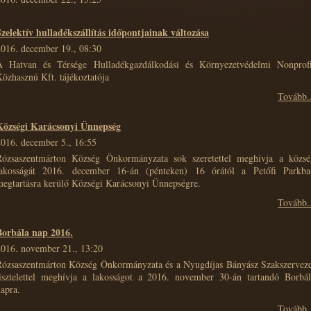
Szelektív hulladékszállítás időpontjainak változása
2016. december 19., 08:30
A Hatvan és Térsége Hulladékgazdálkodási és Környezetvédelmi Nonprofi
özhasznú Kft. tájékoztatója
Tovább..
Községi Karácsonyi Ünnepség
2016. december 5., 16:55
Rózsaszentmárton Község Önkormányzata sok szeretettel meghívja a közsé
lakosságát 2016. december 16-án (pénteken) 16 órától a Petőfi Parkba
megtartásra kerülő Községi Karácsonyi Ünnepségre.
Tovább..
Borbála nap 2016.
2016. november 21., 13:20
Rózsaszentmárton Község Önkormányzata és a Nyugdíjas Bányász Szakszerveze
tisztelettel meghívja a lakosságot a 2016. november 30-án tartandó Borbál
apra.
Tovább..