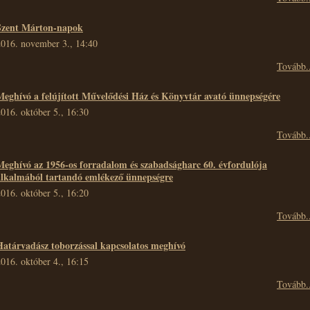
Szent Márton-napok
2016. november 3., 14:40
Tovább..
Meghívó a felújított Művelődési Ház és Könyvtár avató ünnepségére
016. október 5., 16:30
Tovább..
Meghívó az 1956-os forradalom és szabadságharc 60. évfordulója
alkalmából tartandó emlékező ünnepségre
016. október 5., 16:20
Tovább..
Határvadász toborzással kapcsolatos meghívó
016. október 4., 16:15
Tovább..