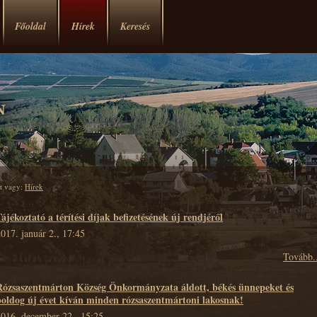
Főoldal
Hírek
Keresés
tt vagy:
Hírek
ájékoztató a térítési díjak befizetésének új rendjéről
017. január 2., 17:45
Tovább..
Rózsaszentmárton Község Önkormányzata áldott, békés ünnepeket és
boldog új évet kíván minden rózsaszentmártoni lakosnak!
2016. december 22., 15:25