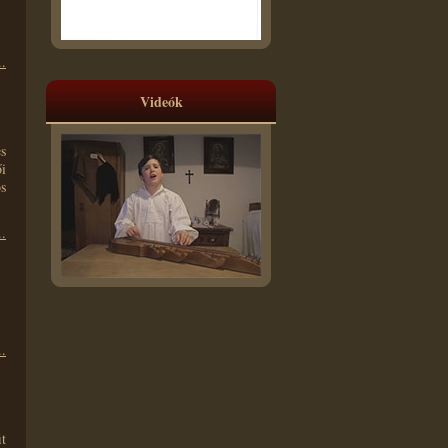
.
Videók
s
i
s
.
.
t