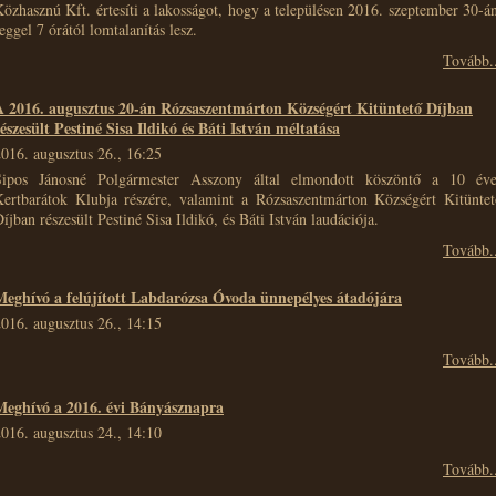
özhasznú Kft. értesíti a lakosságot, hogy a településen 2016. szeptember 30-á
eggel 7 órától lomtalanítás lesz.
Tovább..
A 2016. augusztus 20-án Rózsaszentmárton Községért Kitüntető Díjban
észesült Pestiné Sisa Ildikó és Báti István méltatása
016. augusztus 26., 16:25
Sipos Jánosné Polgármester Asszony által elmondott köszöntő a 10 éve
Kertbarátok Klubja részére, valamint a Rózsaszentmárton Községért Kitüntet
íjban részesült Pestiné Sisa Ildikó, és Báti István laudációja.
Tovább..
Meghívó a felújított Labdarózsa Óvoda ünnepélyes átadójára
016. augusztus 26., 14:15
Tovább..
Meghívó a 2016. évi Bányásznapra
016. augusztus 24., 14:10
Tovább..