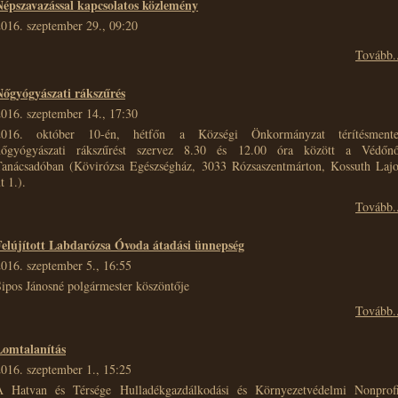
Népszavazással kapcsolatos közlemény
016. szeptember 29., 09:20
Tovább..
Nőgyógyászati rákszűrés
016. szeptember 14., 17:30
2016. október 10-én, hétfőn a Községi Önkormányzat térítésmente
nőgyógyászati rákszűrést szervez 8.30 és 12.00 óra között a Védőnő
Tanácsadóban (Kövirózsa Egészségház, 3033 Rózsaszentmárton, Kossuth Lajo
t 1.).
Tovább..
Felújított Labdarózsa Óvoda átadási ünnepség
016. szeptember 5., 16:55
ipos Jánosné polgármester köszöntője
Tovább..
Lomtalanítás
016. szeptember 1., 15:25
A Hatvan és Térsége Hulladékgazdálkodási és Környezetvédelmi Nonprofi