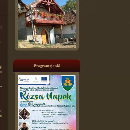
t
.
Programajánló
g
n
.
t
a
.