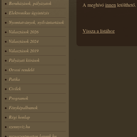
Beruházások, pályázatok
A meghívó
innen
letölthető.
Elektronikus ügyintézés
Nyomtatványok, nyilvántartások
Vissza a listához
Választások 2026
Választások 2024
Választások 2019
Pályázati kiírások
Orvosi rendelő
Patika
Civilek
Programok
Fényképalbumok
Régi honlap
szennyvíz.hu
rozsaszentmarton.lapunk.hu