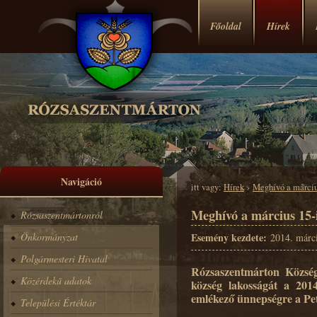
Főoldal
Hírek
Navigáció
itt vagy:
Hírek
›
Meghívó a márciu
Meghívó a március 15-
Rózsaszentmártonról
Önkormányzat
Esemény kezdete:
2014. márci
Polgármesteri Hivatal
Rózsaszentmárton Község
Közérdekű adatok
község lakosságát a 201
emlékező ünnepségre a Pe
Települési Értéktár