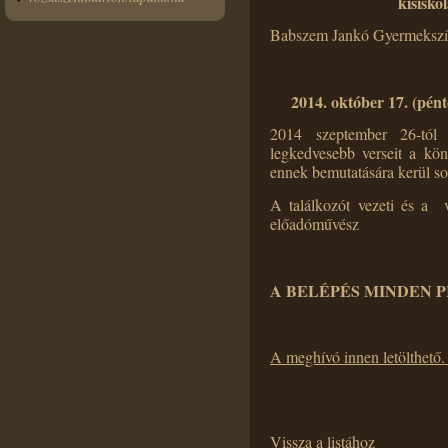
kisisko
Babszem Jankó Gyermekszí
2014. október 17. (pént
2014 szeptember 26-tól 
legkedvesebb verseit a kön
ennek bemutatására kerül so
A találkozót vezeti és a v
előadóművész
A BELÉPÉS MINDEN 
A meghívó innen letölthető.
Vissza a listához