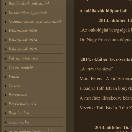
Beruházások, pályázatok
A találkozók időpontjai:
Elektronikus ügyintézés
2014. október 14
Nyomtatványok, nyilvántartások
„Az onkológiai betegségek 
Választások 2026
Dr. Nagy Emese onkológus 
Választások 2024
Választások 2019
Pályázati kiírások
2014. október 15. (szerda)
Orvosi rendelő
„A mese varázsa”
Patika
Móra Ferenc: A király keny
Civilek
Előadja: Tóth István könyv
Programok
A meséhez illeszkedve kézm
Fényképalbumok
Vezetik: Tóth István, Tóth 
Régi honlap
szennyvíz.hu
2014. október 16. 
rozsaszentmarton.lapunk.hu