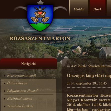
Főoldal
Hírek
Navigáció
itt vagy:
Hírek
›
Országos könyvtá
Országos könyvtári na
Rózsaszentmártonról
Önkormányzat
2014. szeptember 29., 16:45
Polgármesteri Hivatal
Rózsaszentmárton Közs
Közérdekű adatok
Megyei Könyvtár szerete
2014. október 14-18. köz
Települési Értéktár
könyvtárban" rendezvénye