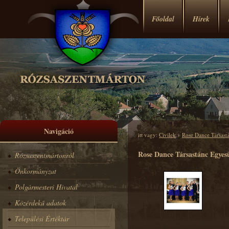
Főoldal
Hírek
Navigáció
itt vagy:
Civilek
›
Rose Dance Társast
Rose Dance Társastánc Egyesül
Rózsaszentmártonról
Önkormányzat
Polgármesteri Hivatal
Közérdekű adatok
Települési Értéktár