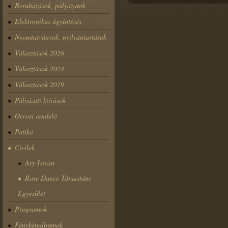
Beruházások, pályázatok
Elektronikus ügyintézés
Nyomtatványok, nyilvántartások
Választások 2026
Választások 2024
Választások 2019
Pályázati kiírások
Orvosi rendelő
Patika
Civilek
Ary István
Rose Dance Társastánc
Egyesület
Programok
Fényképalbumok