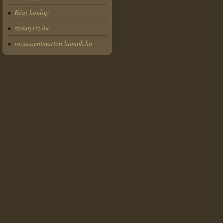
Régi honlap
szennyvíz.hu
rozsaszentmarton.lapunk.hu