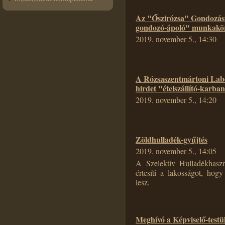
Az "Őszirózsa" Gondozási 
gondozó-ápoló" munkakör 
2019. november 5., 14:30
A Rózsaszentmártoni Lab
hirdet "ételszállító-karb
2019. november 5., 14:20
Zöldhulladék-gyűjtés
2019. november 5., 14:05
A Szelektív Hulladékhaszn
értesíti a lakosságot, hog
lesz.
Meghívó a Képviselő-testül