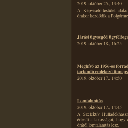
2019. október 25., 13:40
A Képviselő-testület alak
órakor kezdődik a Polgárme
Járási ügysegéd ügyfélfog
2019. október 18., 16:25
Meghívó az 1956-os forra
tartandó emlékező ünneps
2019. október 17., 14:50
Lomtalanítás
2019. október 17., 14:45
A Szelektív Hulladékhaszn
értesíti a lakosságot, hogy
órától lomtalanítás lesz.