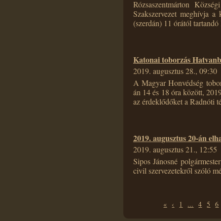
Rózsaszentmárton Község
Szakszervezet meghívja a 
(szerdán) 11 órától tartand
Katonai toborzás Hatvan
2019. augusztus 28., 09:30
A Magyar Honvédség toborz
án 14 és 18 óra között, 201
az érdeklődőket a Radnóti té
2019. augusztus 20-án elh
2019. augusztus 21., 12:55
Sipos Jánosné polgármester á
civil szervezetekről szóló m
«
‹
1
...
4
5
6