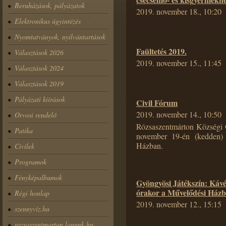
Beruházások, pályázatok
2019. november 18., 10:20
Elektronikus ügyintézés
Nyomtatványok, nyilvántartások
Faültetés 2019.
Választások 2026
2019. november 15., 11:45
Választások 2024
Választások 2019
Pályázati kiírások
Civil Fórum
2019. november 14., 10:50
Orvosi rendelő
Rózsaszentmárton Községi 
Patika
november 19-én (kedden) 
Házban.
Civilek
Programok
Fényképalbumok
Gyöngyösi Játékszín: Kávé
órakor a Művelődési Ház
Régi honlap
2019. november 12., 15:15
szennyvíz.hu
rozsaszentmarton.lapunk.hu