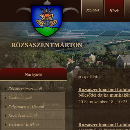
Főoldal
Hírek
Navigáció
itt vagy:
Hírek
Rózsaszentmártonról
Rózsaszentmártoni Labdar
bölcsődei dajka munkakör 
Önkormányzat
2019. november 18., 10:25
Polgármesteri Hivatal
Közérdekű adatok
Rózsaszentmártoni Labdar
Települési Értéktár
csecsemő- és kisgyermekn