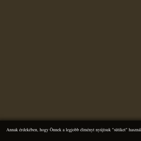
Annak érdekében, hogy Önnek a legjobb élményt nyújtsuk "sütiket" használ