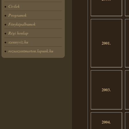
Civilek
Programok
Fényképalbumok
Régi honlap
szennyvíz.hu
2001.
rozsaszentmarton.lapunk.hu
2003.
2004.