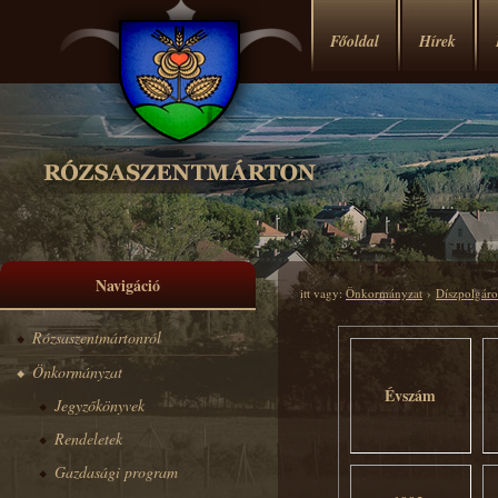
Főoldal
Hírek
Navigáció
itt vagy:
Önkormányzat
›
Díszpolgáro
Rózsaszentmártonról
Önkormányzat
Évszám
Jegyzőkönyvek
Rendeletek
Gazdasági program