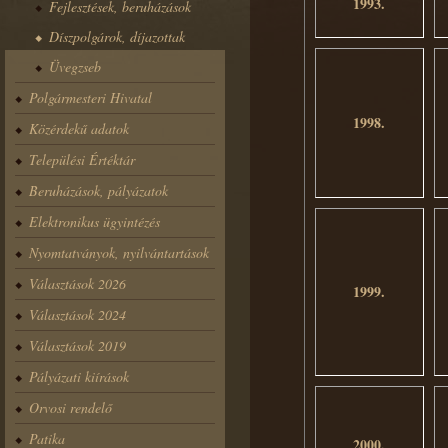
1993.
Fejlesztések, beruházások
Díszpolgárok, díjazottak
Üvegzseb
Polgármesteri Hivatal
1998.
Közérdekű adatok
Települési Értéktár
Beruházások, pályázatok
Elektronikus ügyintézés
Nyomtatványok, nyilvántartások
Választások 2026
1999.
Választások 2024
Választások 2019
Pályázati kiírások
Orvosi rendelő
Patika
2000.