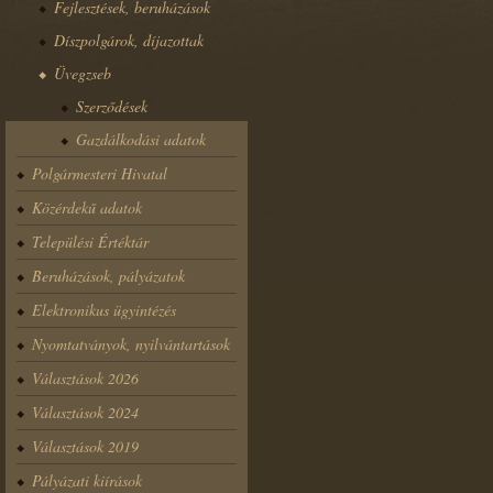
Fejlesztések, beruházások
Díszpolgárok, díjazottak
Üvegzseb
Szerződések
Gazdálkodási adatok
Polgármesteri Hivatal
Közérdekű adatok
Települési Értéktár
Beruházások, pályázatok
Elektronikus ügyintézés
Nyomtatványok, nyilvántartások
Választások 2026
Választások 2024
Választások 2019
Pályázati kiírások