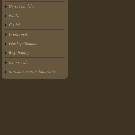
Orvosi rendelő
Patika
Civilek
Programok
Fényképalbumok
Régi honlap
szennyvíz.hu
rozsaszentmarton.lapunk.hu