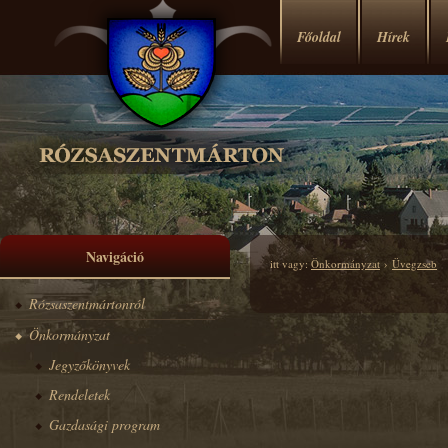
Főoldal
Hírek
Navigáció
itt vagy:
Önkormányzat
›
Üvegzseb
Rózsaszentmártonról
Önkormányzat
Jegyzőkönyvek
Rendeletek
Gazdasági program