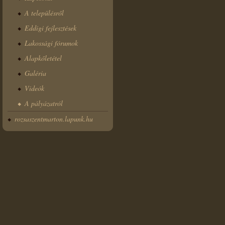
A településről
Eddigi fejlesztések
Lakossági fórumok
Alapkőletétel
Galéria
Videók
A pályázatról
rozsaszentmarton.lapunk.hu