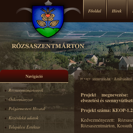
Főoldal
Hírek
Navigáció
itt vagy:
szennyvíz.hu
›
A pályázatról
Rózsaszentmártonról
Projekt megnevezése:
Önkormányzat
elvezetési és szennyvíztisz
Polgármesteri Hivatal
Projekt száma: KEOP-1.2
Közérdekű adatok
Kedvezményezett: Rózsas
Rózsaszentmárton, Kossuth 
Települési Értéktár