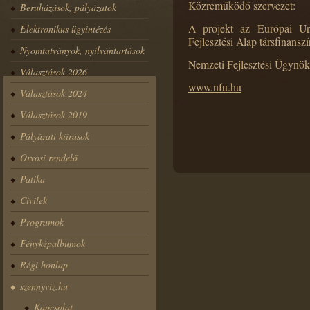
Közreműködő szervezet:
Beruházások, pályázatok
A projekt az Európai Un
Elektronikus ügyintézés
Fejlesztési Alap társfinansz
Nyomtatványok, nyilvántartások
Nemzeti Fejlesztési Ügynö
Választások 2026
www.nfu.hu
Választások 2024
Választások 2019
Pályázati kiírások
Orvosi rendelő
Patika
Civilek
Programok
Fényképalbumok
Régi honlap
szennyvíz.hu
Kapcsolat