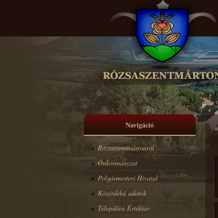
Navigáció
i
Rózsaszentmártonról
Önkormányzat
Polgármesteri Hivatal
Közérdekű adatok
Települési Értéktár