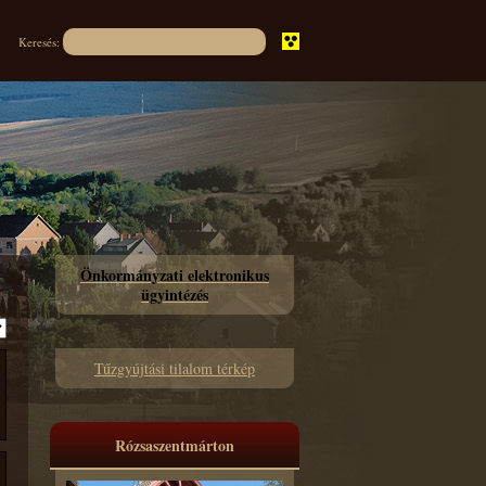
Keresés:
Önkormányzati elektronikus
ügyintézés
Tűzgyújtási tilalom térkép
Rózsaszentmárton