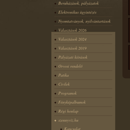
Beruházások, pályázatok
Elektronikus ügyintézés
Nyomtatványok, nyilvántartások
Választások 2026
Választások 2024
Választások 2019
Pályázati kiírások
Orvosi rendelő
Patika
Civilek
Programok
Fényképalbumok
Régi honlap
szennyvíz.hu
Kapcsolat