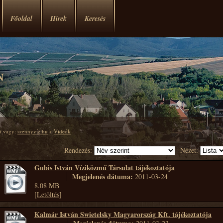
Főoldal
Hírek
Keresés
tt vagy:
szennyvíz.hu
›
Videók
Rendezés:
Nézet:
Gubis István Víziközmű Társulat tájékoztatója
Megjelenés dátuma:
2011-03-24
8.08 MB
[
Letöltés
]
Kalmár István Swietelsky Magyarország Kft. tájékoztatója