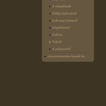
A településről
Eddigi fejlesztések
Lakossági fórumok
Alapkőletétel
Galéria
Videók
A pályázatról
rozsaszentmarton.lapunk.hu