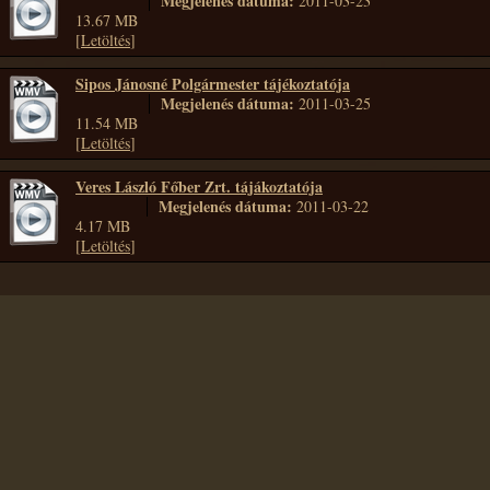
Megjelenés dátuma:
2011-03-23
13.67 MB
[
Letöltés
]
Sipos Jánosné Polgármester tájékoztatója
Megjelenés dátuma:
2011-03-25
11.54 MB
[
Letöltés
]
Veres László Főber Zrt. tájákoztatója
Megjelenés dátuma:
2011-03-22
4.17 MB
[
Letöltés
]