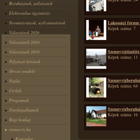
Beruházások, pályázatok
Elektronikus ügyintézés
Lakossági fórum 
Nyomtatványok, nyilvántartások
Képek száma: 7
Választások 2026
Választások 2024
Szennyvíztisztító
Választások 2019
Képek száma: 11
Pályázati kiírások
Orvosi rendelő
Szennyvízberuhá
Patika
Képek száma: 64
Civilek
Programok
Szennyvízberuhá
Fényképalbumok
Képek száma: 16
Régi honlap
szennyvíz.hu
Kapcsolat