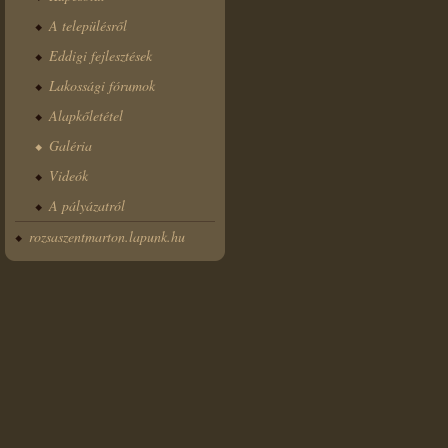
A településről
Eddigi fejlesztések
Lakossági fórumok
Alapkőletétel
Galéria
Videók
A pályázatról
rozsaszentmarton.lapunk.hu