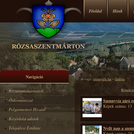
Főoldal
Hírek
Navigáció
itt vagy:
szennyvíz.hu
›
Galéria
Rendez
Rózsaszentmártonról
Önkormányzat
Szennyvíz záró 
Képek száma: 13
Polgármesteri Hivatal
Közérdekű adatok
Települési Értéktár
Nyílt nap a szen
Képek száma: 24