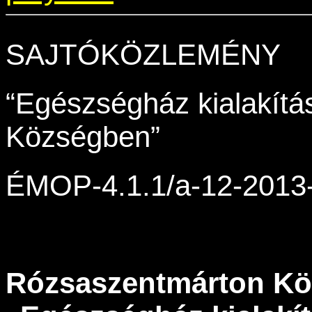
SAJTÓKÖZLEMÉNY
“Egészségház kialakít
Községben”
ÉMOP-4.1.1/a-12-2013
R
ózsaszentm
árton K
ö