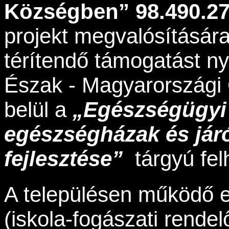
Községben” 98.490.27
projekt megvalósításár
térítendő támogatást ny
Észak - Magyarországi
belül a
„
Eg
é
szs
é
g
ü
gyi
eg
é
szs
é
gh
á
zak
é
s j
á
r
fejleszt
é
se
”
tárgyú f
A településen működő e
(iskola-fogászati rendel