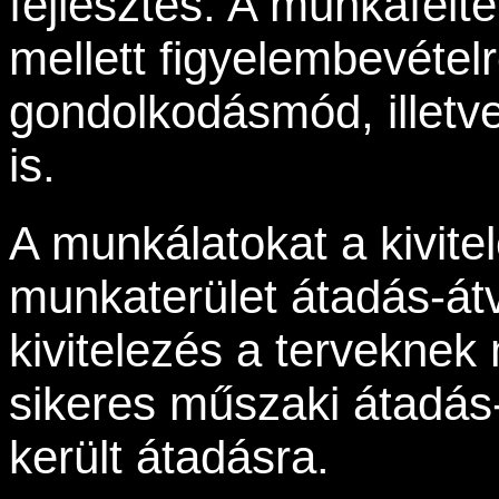
fejlesztés. A munkafelt
mellett figyelembevétel
gondolkodásmód, illetv
is.
A munkálatokat a kivite
munkaterület átadás-átv
kivitelezés a tervekne
sikeres műszaki átadás-
került átadásra.