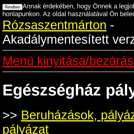
Annak érdekében, hogy Önnek a legjob
honlapunkon. Az oldal használatával Ön belee
Rózsaszentmárton
-
Akadálymentesített ver
Menü kinyitása/bezárá
Egészségház pál
>>
Beruházások, pályá
pályázat