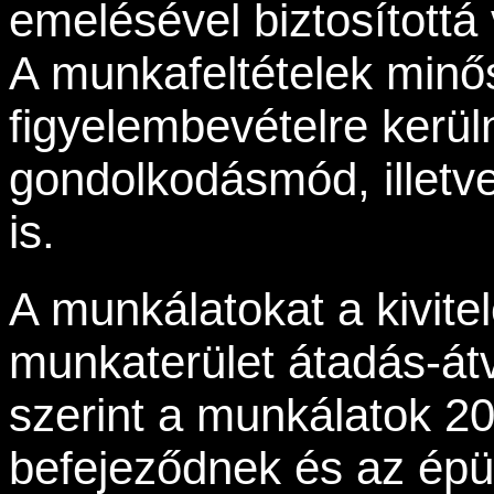
emelésével biztosítottá 
A munkafeltételek minős
figyelembevételre kerül
gondolkodásmód, illetv
is.
A munkálatokat a kivite
munkaterület átadás-átv
szerint a munkálatok 
befejeződnek és az épül