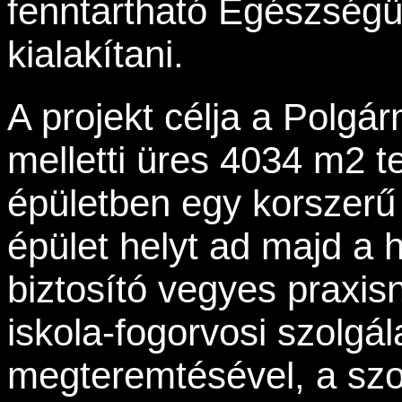
fenntartható Egészségü
kialakítani.
A projekt célja a Polgár
melletti üres 4034 m2 te
épületben egy korszerű 
épület helyt ad majd a h
biztosító vegyes praxisn
iskola-fogorvosi szolgál
megteremtésével, a szol