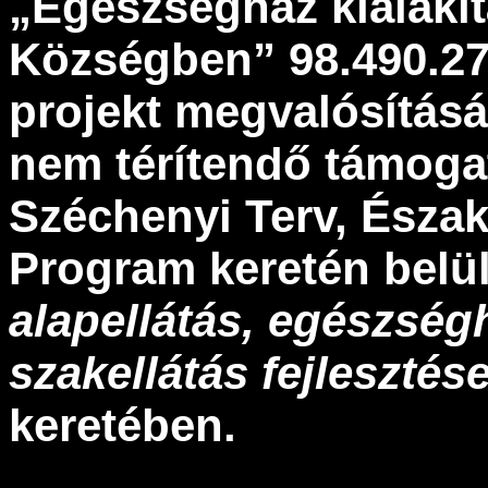
„Eg
észs
égh
áz kialak
ít
K
özs
égben
” 98.490.2
projekt megval
ós
ít
ás
á
nem t
ér
ítend
ő t
ámoga
Sz
échenyi Terv,
Észak
Program keret
én bel
ü
alapell
át
ás, eg
észs
ég
szakell
át
ás fejleszt
és
keret
ében.