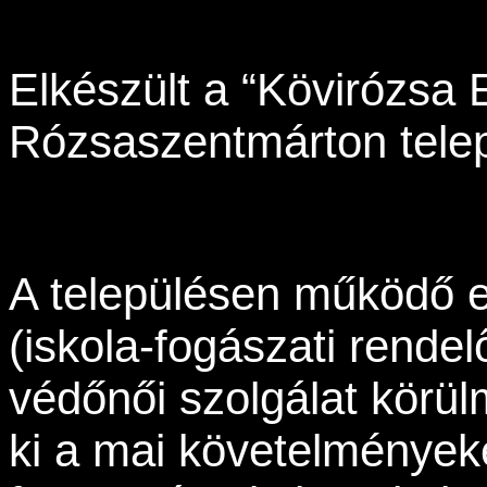
Elkészült a “Kövirózsa
Rózsaszentmárton tele
A településen működő e
(iskola-fogászati rendel
védőnői szolgálat körü
ki a mai követelményeket