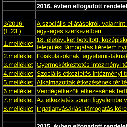
2016. évben elfogadott rendele
3/2016.
A szociális ellátásokról, valamin
(II.23.)
egységes szerkezetben
18. életévüket betöltött, középi
1.melléklet
települési támogatás kérelem n
2.melléklet
Főiskolásoknak, egyetemistáknak
3.melléklet
Gyermekétkeztetés intézményi térí
4.melléklet
Szociális étkeztetés intézményi tér
5.melléklet
Alkalmazottak étkezésének térítés
6.melléklet
Vendégétkezők étkezésének téríté
7.melléklet
Az étkeztetés során figyelembe 
8.melléklet
Ingatlanvásárlási támogatás ké
2015. évben elfogadott rendele