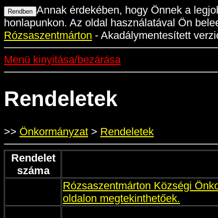
Annak érdekében, hogy Önnek a legjob
honlapunkon. Az oldal használatával Ön belee
Rózsaszentmárton
- Akadálymentesített verzi
Menü kinyitása/bezárása
Rendeletek
>>
Önkormányzat
>
Rendeletek
Rendelet
száma
Rózsaszentmárton Községi Önkorm
oldalon megtekinthetőek.