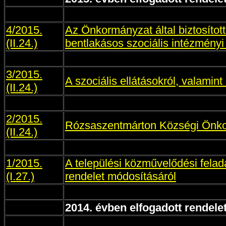
4/2015.
Az Önkormányzat által biztosítot
(II.24.)
bentlakásos szociális intézményi e
3/2015.
A szociális ellátásokról, valamin
(II.24.)
2/2015.
Rózsaszentmárton Községi Önkor
(II.24.)
1/2015.
A települési közművelődési felada
(I.27.)
rendelet módosításáról
2014. évben elfogadott rendele