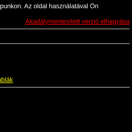
punkon. Az oldal használatával Ön
Akadálymentesített verzió elhagyása
áblák