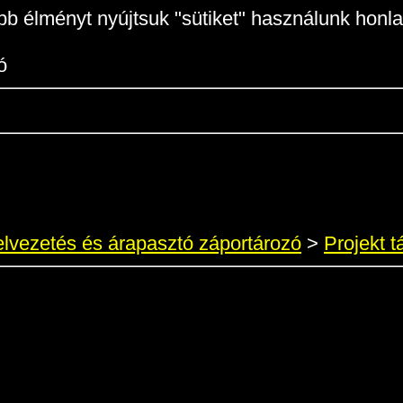
b élményt nyújtsuk "sütiket" használunk honla
ó
lvezetés és árapasztó záportározó
>
Projekt t