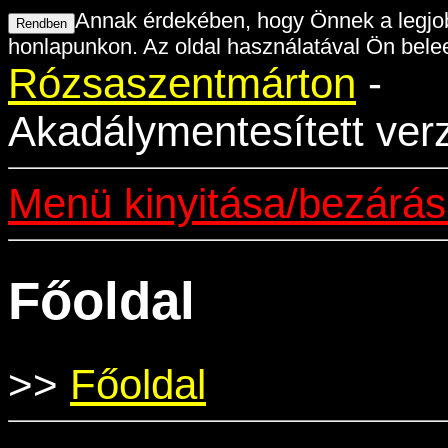
Annak érdekében, hogy Önnek a legjob
honlapunkon. Az oldal használatával Ön belee
Rózsaszentmárton
-
Akadálymentesített ver
Menü kinyitása/bezárá
Főoldal
>>
Főoldal