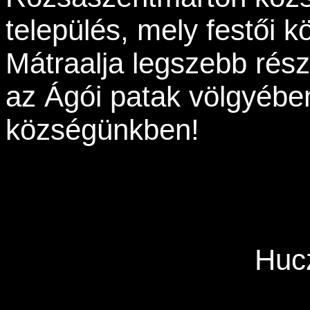
település, mely festői 
Mátraalja legszebb rés
az Ágói patak völgyében
községünkben!
Huc