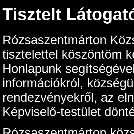
Tisztelt Látogat
Rózsaszentmárton Köz
tisztelettel köszöntöm 
Honlapunk segítségével
információkról, község
rendezvényekről, az eln
Képviselő-testület dönté
Rózsaszentmárton közs