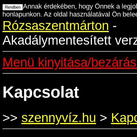
Annak érdekében, hogy Önnek a legjob
honlapunkon. Az oldal használatával Ön belee
Rózsaszentmárton
-
Akadálymentesített ver
Menü kinyitása/bezárá
Kapcsolat
>>
szennyvíz.hu
>
Kapc