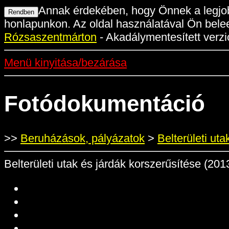
Annak érdekében, hogy Önnek a legjob
honlapunkon. Az oldal használatával Ön belee
Rózsaszentmárton
- Akadálymentesített verzi
Menü kinyitása/bezárása
Fotódokumentáció
>>
Beruházások, pályázatok
>
Belterületi uta
Belterületi utak és járdák korszerűsítése (2013.