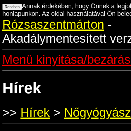
Annak érdekében, hogy Önnek a legjob
honlapunkon. Az oldal használatával Ön belee
Rózsaszentmárton
-
Akadálymentesített ver
Menü kinyitása/bezárá
Hírek
>>
Hírek
>
Nőgyógyásza