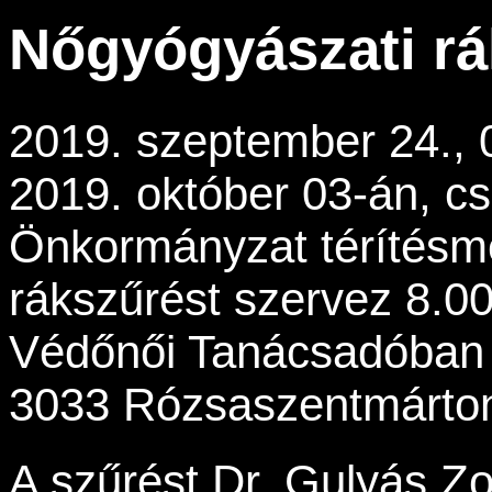
Nőgyógyászati rá
2019. szeptember 24., 
2019. október 03-án, c
Önkormányzat térítésm
rákszűrést szervez 8.00
Védőnői Tanácsadóban 
3033 Rózsaszentmárton,
A szűrést Dr. Gulyás Zo