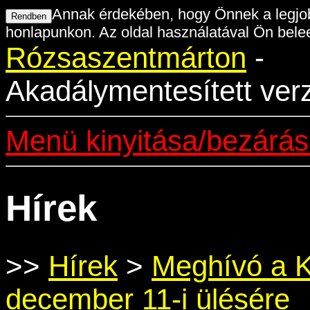
Annak érdekében, hogy Önnek a legjob
honlapunkon. Az oldal használatával Ön belee
Rózsaszentmárton
-
Akadálymentesített ver
Menü kinyitása/bezárá
Hírek
>>
Hírek
>
Meghívó a K
december 11-i ülésére