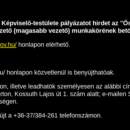
pviselő-testülete pályázatot hirdet az "Ő
zető (magasabb vezető) munkakörének betö
gov.hu/
honlapon elérhető.
hu/ honlapon közvetlenül is benyújthatóak.
ton, illetve leadhatók személyesen az alábbi
n, Kossuth Lajos út 1. szám alatt; e-mailen 
őségen.
nyújt a +36-37/384-261 telefonszámon.