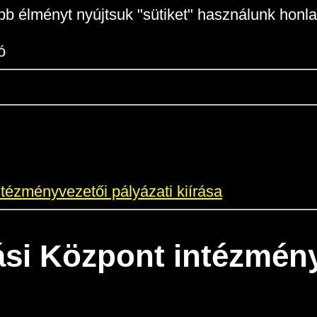
b élményt nyújtsuk "sütiket" használunk honla
ó
tézményvezetői pályázati kiírása
si Központ intézményv