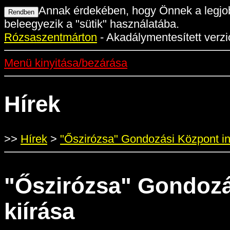
Annak érdekében, hogy Önnek a legjob
beleegyezik a "sütik" használatába.
Rózsaszentmárton
- Akadálymentesített verzi
Menü kinyitása/bezárása
Hírek
>>
Hírek
>
"Őszirózsa" Gondozási Központ in
"Őszirózsa" Gondozá
kiírása