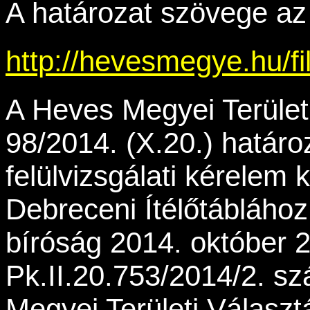
A határozat szövege az a
http://hevesmegye.hu/fi
A Heves Megyei Területi
98/2014. (X.20.) határ
felülvizsgálati kérelem 
Debreceni Ítélőtáblához.
bíróság 2014. október 25
Pk.II.20.753/2014/2. s
Megyei Területi Választ