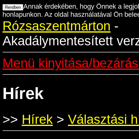
Annak érdekében, hogy Önnek a legjob
honlapunkon. Az oldal használatával Ön belee
Rózsaszentmárton
-
Akadálymentesített ver
Menü kinyitása/bezárá
Hírek
>>
Hírek
>
Választási h